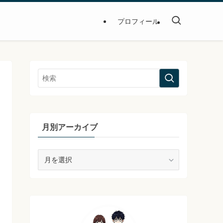
プロフィール
月別アーカイブ
月
別
ア
ー
カ
イ
ブ