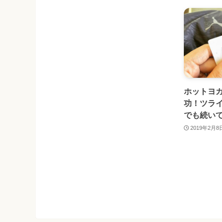
ホットヨガ
功！ツラ
でも続い
2019年2月8