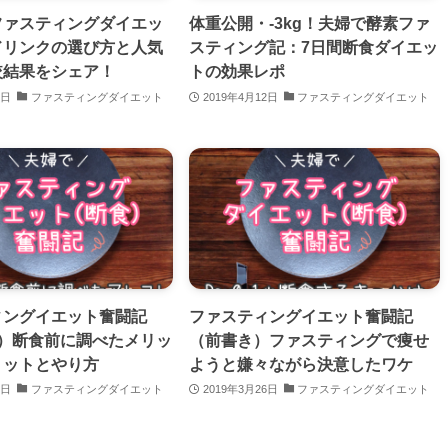
ファスティングダイエッ
体重公開・-3kg！夫婦で酵素ファ
ドリンクの選び方と人気
スティング記：7日間断食ダイエッ
較結果をシェア！
トの効果レポ
8日
ファスティングダイエット
2019年4月12日
ファスティングダイエット
ィングイエット奮闘記
ファスティングイエット奮闘記
2）断食前に調べたメリッ
（前書き）ファスティングで痩せ
リットとやり方
ようと嫌々ながら決意したワケ
8日
ファスティングダイエット
2019年3月26日
ファスティングダイエット