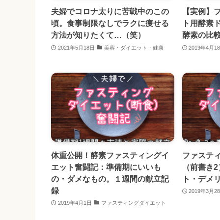
夫婦でコロナ太りに苦戦中のこの
【実例】
頃。食事制限なしでラクに痩せる
ト用酵素
方法が知りたくて…（笑）
酵素の比
2021年5月18日
美容・ダイエット・健康
2019年4月1
体重公開！酵素ファスティングイ
ファステ
エット奮闘記：準備期にいいも
（前書き
の・ダメなもの。１週間の献立記
ト・デメ
録
2019年3月2
2019年4月1日
ファスティングダイエット