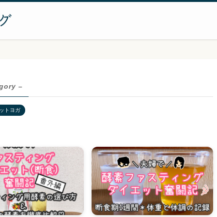
gory –
ットヨガ