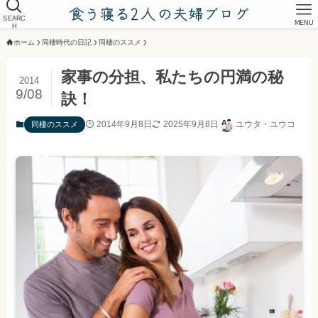
SEARC
MENU
H
ホーム
同棲時代の日記
同棲のススメ
家事の分担、私たちの円満の秘
2014
9/08
訣！
2014年9月8日
2025年9月8日
ユウタ・ユウコ
同棲のススメ