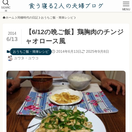
SEARC
MENU
H
ホーム
同棲時代の日記
おうちご飯・簡単レシピ
【6/12の晩ご飯】鶏胸肉のチンジ
2014
6/13
ャオロース風
2014年6月13日
2025年9月8日
おうちご飯・簡単レシピ
ユウタ・ユウコ