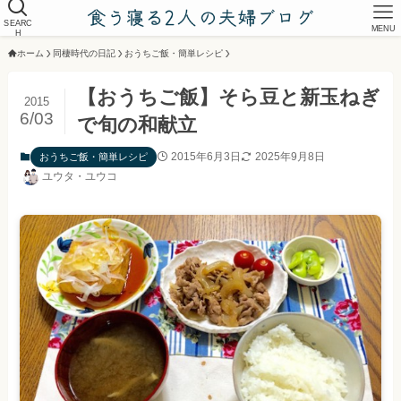
SEARC
MENU
H
ホーム
同棲時代の日記
おうちご飯・簡単レシピ
【おうちご飯】そら豆と新玉ねぎ
2015
6/03
で旬の和献立
2015年6月3日
2025年9月8日
おうちご飯・簡単レシピ
ユウタ・ユウコ