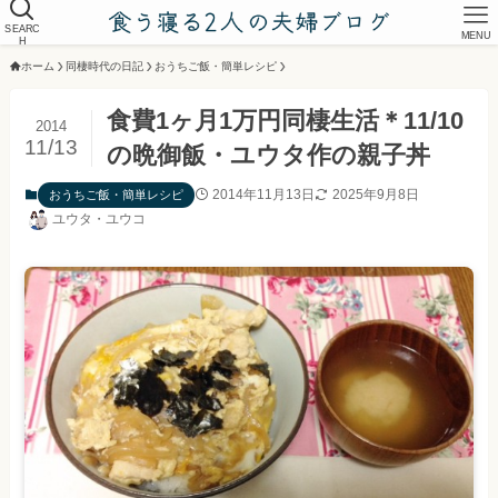
SEARC
MENU
H
ホーム
同棲時代の日記
おうちご飯・簡単レシピ
食費1ヶ月1万円同棲生活＊11/10
2014
11/13
の晩御飯・ユウタ作の親子丼
2014年11月13日
2025年9月8日
おうちご飯・簡単レシピ
ユウタ・ユウコ