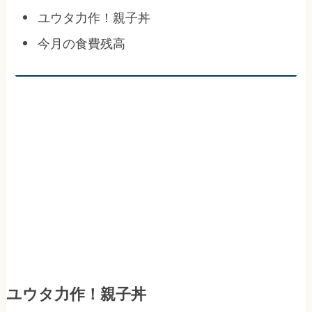
ユウタ力作！親子丼
今月の食費残高
ユウタ力作！親子丼