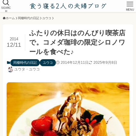
SEARC
MENU
H
ホーム
同棲時代の日記
ユウコ
ふたりの休日はのんびり喫茶店
2014
で。コメダ珈琲の限定シロノワ
12/11
ールを食べた♪
2014年12月11日
2025年9月8日
同棲時代の日記
ユウコ
ユウタ・ユウコ