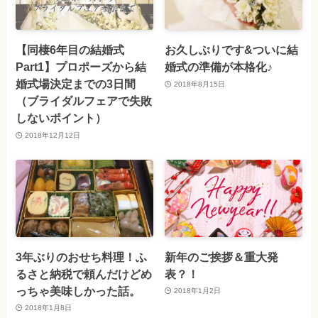
【同棲6年目の結婚式
お久しぶりです&ついに結
Part1】プロポーズから結
婚式の準備が本格化♪
婚式場決定までの3日間
2018年8月15日
（ブライダルフェアで失敗
しないポイント）
2018年12月12日
3年ぶりのおせち料理！ふ
新年のご挨拶＆重大発
るさと納税で頼んだけどめ
表？！
っちゃ美味しかった話。
2018年1月2日
2018年1月8日