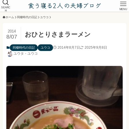
SEARC
MENU
H
ホーム
同棲時代の日記
ユウコ
2014
おひとりさまラーメン
8/07
2014年8月7日
2025年9月8日
同棲時代の日記
ユウコ
ユウタ・ユウコ